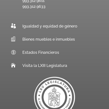
993.312.9611
993.312.9633

Igualdad y equidad de género

Bienes muebles e inmuebles

Estados Financieros

Visita la LXIII Legislatura