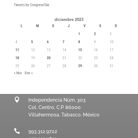
Tweets by CongresoTab
diciembre 2023
L
M
X
J
V
S
D
1
2
3
4
5
6
7
8
9
10
11
12
13
14
15
16
17
18
19
20
21
22
23
24
25
26
27
28
29
30
31
« Nov
Ene »

Independencia Núm. 303
Col. Centro, C.P. 86000
Villahermosa, Tabasco. México

993.312.9722