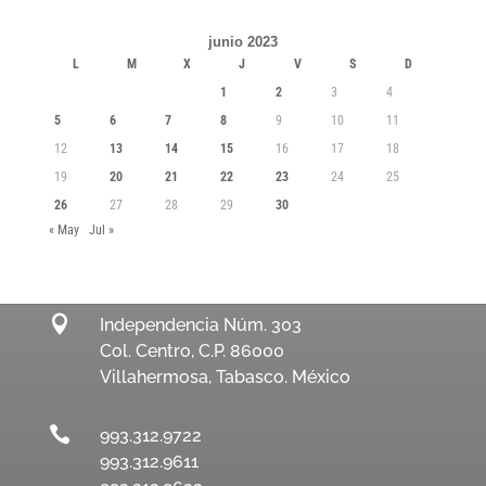
junio 2023
L
M
X
J
V
S
D
1
2
3
4
5
6
7
8
9
10
11
12
13
14
15
16
17
18
19
20
21
22
23
24
25
26
27
28
29
30
« May
Jul »

Independencia Núm. 303
Col. Centro, C.P. 86000
Villahermosa, Tabasco. México

993.312.9722
993.312.9611