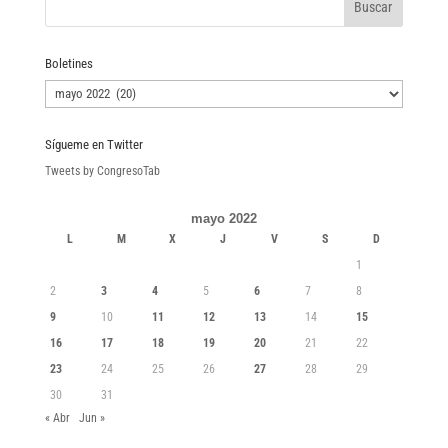
Boletines
Boletines
Sígueme en Twitter
Tweets by CongresoTab
mayo 2022
L
M
X
J
V
S
D
1
2
3
4
5
6
7
8
9
10
11
12
13
14
15
16
17
18
19
20
21
22
23
24
25
26
27
28
29
30
31
« Abr
Jun »