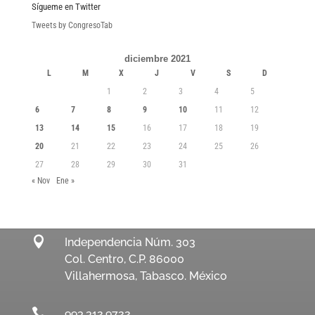
Sígueme en Twitter
Tweets by CongresoTab
diciembre 2021
L
M
X
J
V
S
D
1
2
3
4
5
6
7
8
9
10
11
12
13
14
15
16
17
18
19
20
21
22
23
24
25
26
27
28
29
30
31
« Nov
Ene »

Independencia Núm. 303
Col. Centro, C.P. 86000
Villahermosa, Tabasco. México

993.312.9722