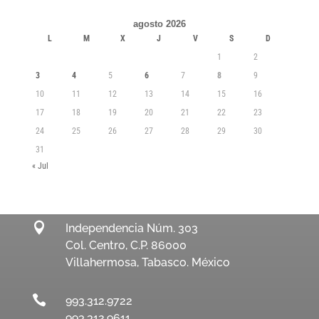
agosto 2026
L
M
X
J
V
S
D
1
2
3
4
5
6
7
8
9
10
11
12
13
14
15
16
17
18
19
20
21
22
23
24
25
26
27
28
29
30
31
« Jul

Independencia Núm. 303
Col. Centro, C.P. 86000
Villahermosa, Tabasco. México

993.312.9722
993.312.9611