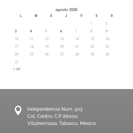
agosto 2026
L
M
X
J
V
S
D
1
2
3
4
5
6
7
8
9
10
11
12
13
14
15
16
17
18
19
20
21
22
23
24
25
26
27
28
29
30
31
« Jul

Independencia Núm. 303
Col. Centro, C.P. 86000
Villahermosa, Tabasco. México