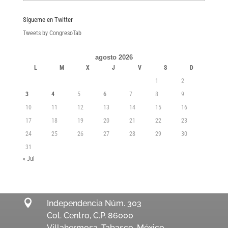
Sígueme en Twitter
Tweets by CongresoTab
agosto 2026
L
M
X
J
V
S
D
1
2
3
4
5
6
7
8
9
10
11
12
13
14
15
16
17
18
19
20
21
22
23
24
25
26
27
28
29
30
31
« Jul

Independencia Núm. 303
Col. Centro, C.P. 86000
Villahermosa, Tabasco. México