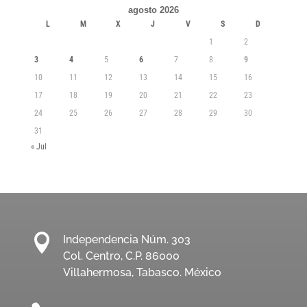
agosto 2026
L
M
X
J
V
S
D
1
2
3
4
5
6
7
8
9
10
11
12
13
14
15
16
17
18
19
20
21
22
23
24
25
26
27
28
29
30
31
« Jul

Independencia Núm. 303
Col. Centro, C.P. 86000
Villahermosa, Tabasco. México