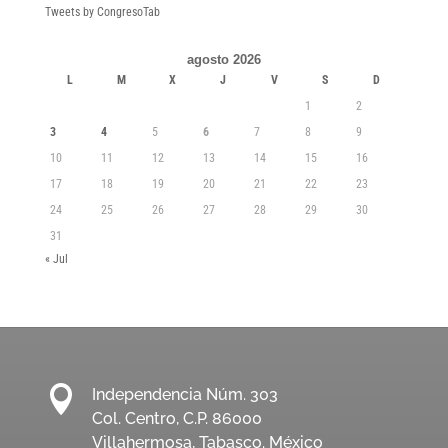
Tweets by CongresoTab
agosto 2026
L
M
X
J
V
S
D
1
2
3
4
5
6
7
8
9
10
11
12
13
14
15
16
17
18
19
20
21
22
23
24
25
26
27
28
29
30
31
« Jul

Independencia Núm. 303
Col. Centro, C.P. 86000
Villahermosa, Tabasco. México