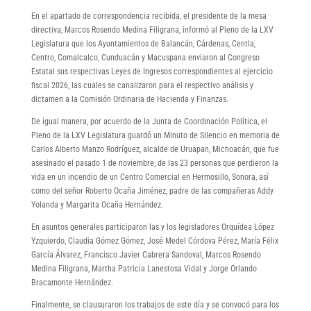
En el apartado de correspondencia recibida, el presidente de la mesa
directiva, Marcos Rosendo Medina Filigrana, informó al Pleno de la LXV
Legislatura que los Ayuntamientos de Balancán, Cárdenas, Centla,
Centro, Comalcalco, Cunduacán y Macuspana enviaron al Congreso
Estatal sus respectivas Leyes de Ingresos correspondientes al ejercicio
fiscal 2026, las cuales se canalizaron para el respectivo análisis y
dictamen a la Comisión Ordinaria de Hacienda y Finanzas.
De igual manera, por acuerdo de la Junta de Coordinación Política, el
Pleno de la LXV Legislatura guardó un Minuto de Silencio en memoria de
Carlos Alberto Manzo Rodríguez, alcalde de Uruapan, Michoacán, que fue
asesinado el pasado 1 de noviembre; de las 23 personas que perdieron la
vida en un incendio de un Centro Comercial en Hermosillo, Sonora, así
como del señor Roberto Ocaña Jiménez, padre de las compañeras Addy
Yolanda y Margarita Ocaña Hernández.
En asuntos generales participaron las y los legisladores Orquídea López
Yzquierdo, Claudia Gómez Gómez, José Medel Córdova Pérez, María Félix
García Álvarez, Francisco Javier Cabrera Sandoval, Marcos Rosendo
Medina Filigrana, Martha Patricia Lanestosa Vidal y Jorge Orlando
Bracamonte Hernández.
Finalmente, se clausuraron los trabajos de este día y se convocó para los