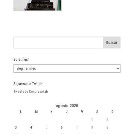
Boletines
Boletines
Sígueme en Twitter
Tweets by CongresoTab
agosto 2026
L
M
X
J
V
S
D
1
2
3
4
5
6
7
8
9