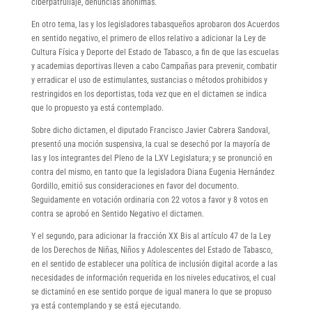
ciberpatrullaje, denuncias anónimas.
En otro tema, las y los legisladores tabasqueños aprobaron dos Acuerdos
en sentido negativo, el primero de ellos relativo a adicionar la Ley de
Cultura Física y Deporte del Estado de Tabasco, a fin de que las escuelas
y academias deportivas lleven a cabo Campañas para prevenir, combatir
y erradicar el uso de estimulantes, sustancias o métodos prohibidos y
restringidos en los deportistas, toda vez que en el dictamen se indica
que lo propuesto ya está contemplado.
Sobre dicho dictamen, el diputado Francisco Javier Cabrera Sandoval,
presentó una moción suspensiva, la cual se desechó por la mayoría de
las y los integrantes del Pleno de la LXV Legislatura; y se pronunció en
contra del mismo, en tanto que la legisladora Diana Eugenia Hernández
Gordillo, emitió sus consideraciones en favor del documento.
Seguidamente en votación ordinaria con 22 votos a favor y 8 votos en
contra se aprobó en Sentido Negativo el dictamen.
Y el segundo, para adicionar la fracción XX Bis al artículo 47 de la Ley
de los Derechos de Niñas, Niños y Adolescentes del Estado de Tabasco,
en el sentido de establecer una política de inclusión digital acorde a las
necesidades de información requerida en los niveles educativos, el cual
se dictaminó en ese sentido porque de igual manera lo que se propuso
ya está contemplando y se está ejecutando.