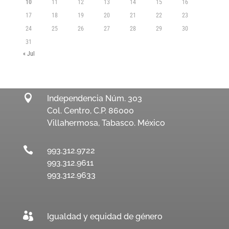
10
11
12
13
14
15
16
17
18
19
20
21
22
23
24
25
26
27
28
29
30
31
« Jul

Independencia Núm. 303
Col. Centro, C.P. 86000
Villahermosa, Tabasco. México

993.312.9722
993.312.9611
993.312.9633

Igualdad y equidad de género