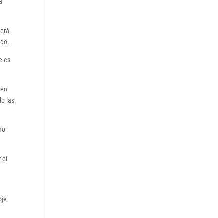
a
será
ado.
e es
 en
do las
do
 el
a
oje