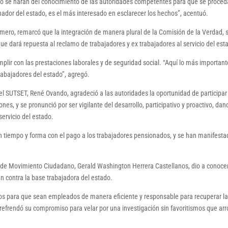
jo se harán del conocimiento de las autoridades competentes para que se proced
ador del estado, es el más interesado en esclarecer los hechos”, acentuó.
Romero, remarcó que la integración de manera plural de la Comisión de la Verdad, 
 que dará repuesta al reclamo de trabajadores y ex trabajadores al servicio del est
lir con las prestaciones laborales y de seguridad social. “Aquí lo más important
 trabajadores del estado”, agregó.
del SUTSET, René Ovando, agradeció a las autoridades la oportunidad de participar
es, y se pronunció por ser vigilante del desarrollo, participativo y proactivo, dan
servicio del estado.
n tiempo y forma con el pago a los trabajadores pensionados, y se han manifesta
ia de Movimiento Ciudadano, Gerald Washington Herrera Castellanos, dio a conocer
an contra la base trabajadora del estado.
cos para que sean empleados de manera eficiente y responsable para recuperar l
 refrendó su compromiso para velar por una investigación sin favoritismos que arr