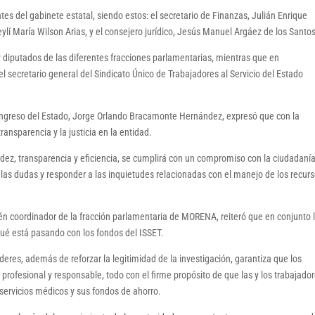
es del gabinete estatal, siendo estos: el secretario de Finanzas, Julián Enrique
ylí María Wilson Arias, y el consejero jurídico, Jesús Manuel Argáez de los Santos
 y diputados de las diferentes fracciones parlamentarias, mientras que en
l secretario general del Sindicato Único de Trabajadores al Servicio del Estado
Congreso del Estado, Jorge Orlando Bracamonte Hernández, expresó que con la
ransparencia y la justicia en la entidad.
radez, transparencia y eficiencia, se cumplirá con un compromiso con la ciudadanía
r las dudas y responder a las inquietudes relacionadas con el manejo de los recur
bién coordinador de la fracción parlamentaria de MORENA, reiteró que en conjunto 
qué está pasando con los fondos del ISSET.
deres, además de reforzar la legitimidad de la investigación, garantiza que los
rofesional y responsable, todo con el firme propósito de que las y los trabajado
servicios médicos y sus fondos de ahorro.