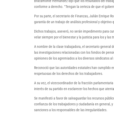
Bracamonte Hernández dijo que los resultados del traba
conforme a derecho. “Tengan la certeza de que el gobern
Por su parte, el secretario de Finanzas, Julián Enrique 
garantía de un trabajo de análisis profesional y objetivo
Dichos trabajos, aseveró, no serán impedimento para cump
velar siempre por el bienestar y la justicia para los y las
A nombre de la clase trabajadora, el secretario general 
las investigaciones relacionadas con los fondos de pension
opiniones de los agremiados a los diversos sindicatos al 
Reconoció que las autoridades estatales han cumplido e
respetuosas de los derechos de los trabajadores.
A su vez, el vicecoordinador de la fracción parlamentar
interés de su partido en esclarecer los hechos que atent
Se manifestó a favor de salvaguardar los recursos públi
confianza de los trabajadores y ciudadanía en general, y
sanciones a los responsables de las irregularidades.