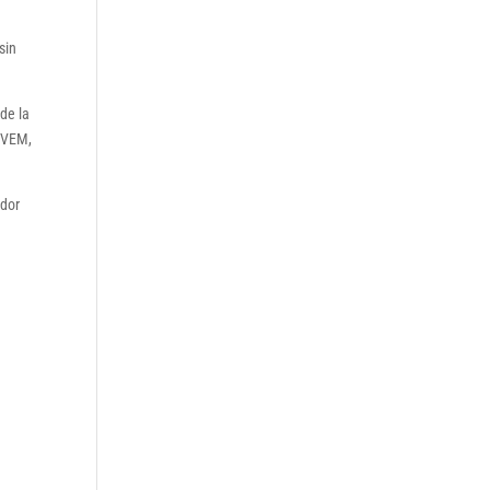
sin
de la
 PVEM,
ador