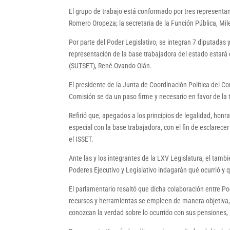
El grupo de trabajo está conformado por tres representant
Romero Oropeza; la secretaria de la Función Pública, Mile
Por parte del Poder Legislativo, se integran 7 diputadas
representación de la base trabajadora del estado estará e
(SUTSET), René Ovando Olán.
El presidente de la Junta de Coordinación Política del 
Comisión se da un paso firme y necesario en favor de la t
Refirió que, apegados a los principios de legalidad, hon
especial con la base trabajadora, con el fin de esclarece
el ISSET.
Ante las y los integrantes de la LXV Legislatura, el tam
Poderes Ejecutivo y Legislativo indagarán qué ocurrió y 
El parlamentario resaltó que dicha colaboración entre Po
recursos y herramientas se empleen de manera objetiva, p
conozcan la verdad sobre lo ocurrido con sus pensiones, 