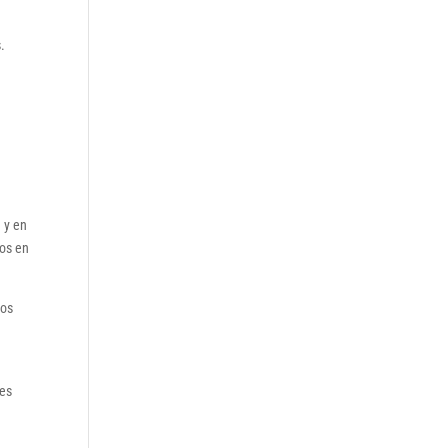
.
 y en
sos en
los
res