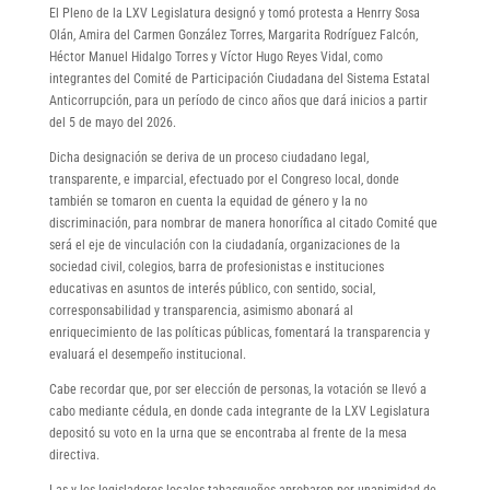
El Pleno de la LXV Legislatura designó y tomó protesta a Henrry Sosa
Olán, Amira del Carmen González Torres, Margarita Rodríguez Falcón,
Héctor Manuel Hidalgo Torres y Víctor Hugo Reyes Vidal, como
integrantes del Comité de Participación Ciudadana del Sistema Estatal
Anticorrupción, para un período de cinco años que dará inicios a partir
del 5 de mayo del 2026.
Dicha designación se deriva de un proceso ciudadano legal,
transparente, e imparcial, efectuado por el Congreso local, donde
también se tomaron en cuenta la equidad de género y la no
discriminación, para nombrar de manera honorífica al citado Comité que
será el eje de vinculación con la ciudadanía, organizaciones de la
sociedad civil, colegios, barra de profesionistas e instituciones
educativas en asuntos de interés público, con sentido, social,
corresponsabilidad y transparencia, asimismo abonará al
enriquecimiento de las políticas públicas, fomentará la transparencia y
evaluará el desempeño institucional.
Cabe recordar que, por ser elección de personas, la votación se llevó a
cabo mediante cédula, en donde cada integrante de la LXV Legislatura
depositó su voto en la urna que se encontraba al frente de la mesa
directiva.
Las y los legisladores locales tabasqueños aprobaron por unanimidad de