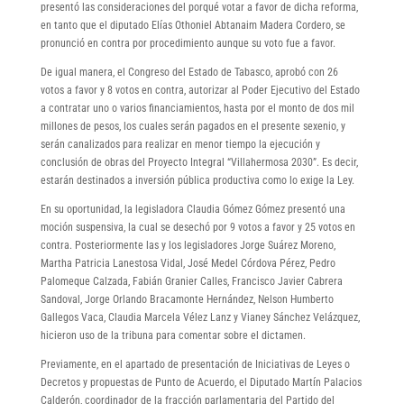
presentó las consideraciones del porqué votar a favor de dicha reforma,
en tanto que el diputado Elías Othoniel Abtanaim Madera Cordero, se
pronunció en contra por procedimiento aunque su voto fue a favor.
De igual manera, el Congreso del Estado de Tabasco, aprobó con 26
votos a favor y 8 votos en contra, autorizar al Poder Ejecutivo del Estado
a contratar uno o varios financiamientos, hasta por el monto de dos mil
millones de pesos, los cuales serán pagados en el presente sexenio, y
serán canalizados para realizar en menor tiempo la ejecución y
conclusión de obras del Proyecto Integral “Villahermosa 2030”. Es decir,
estarán destinados a inversión pública productiva como lo exige la Ley.
En su oportunidad, la legisladora Claudia Gómez Gómez presentó una
moción suspensiva, la cual se desechó por 9 votos a favor y 25 votos en
contra. Posteriormente las y los legisladores Jorge Suárez Moreno,
Martha Patricia Lanestosa Vidal, José Medel Córdova Pérez, Pedro
Palomeque Calzada, Fabián Granier Calles, Francisco Javier Cabrera
Sandoval, Jorge Orlando Bracamonte Hernández, Nelson Humberto
Gallegos Vaca, Claudia Marcela Vélez Lanz y Vianey Sánchez Velázquez,
hicieron uso de la tribuna para comentar sobre el dictamen.
Previamente, en el apartado de presentación de Iniciativas de Leyes o
Decretos y propuestas de Punto de Acuerdo, el Diputado Martín Palacios
Calderón, coordinador de la fracción parlamentaria del Partido del