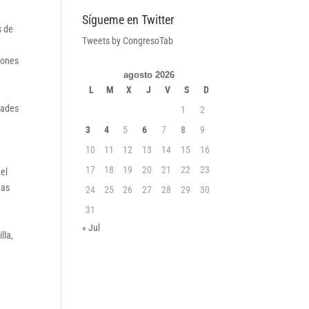
Sígueme en Twitter
s de
Tweets by CongresoTab
iones
agosto 2026
s
L
M
X
J
V
S
D
dades
1
2
3
4
5
6
7
8
9
10
11
12
13
14
15
16
17
18
19
20
21
22
23
 el
has
24
25
26
27
28
29
30
31
« Jul
lla,