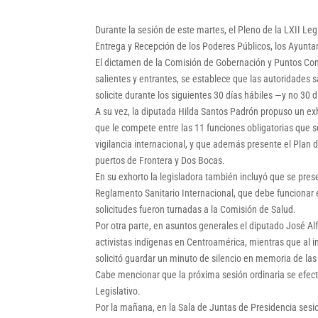
Durante la sesión de este martes, el Pleno de la LXII Leg
Entrega y Recepción de los Poderes Públicos, los Ayunt
El dictamen de la Comisión de Gobernación y Puntos Cons
salientes y entrantes, se establece que las autoridades 
solicite durante los siguientes 30 días hábiles —y no 30
A su vez, la diputada Hilda Santos Padrón propuso un exh
que le compete entre las 11 funciones obligatorias que s
vigilancia internacional, y que además presente el Plan 
puertos de Frontera y Dos Bocas.
En su exhorto la legisladora también incluyó que se prese
Reglamento Sanitario Internacional, que debe funcionar e
solicitudes fueron turnadas a la Comisión de Salud.
Por otra parte, en asuntos generales el diputado José A
activistas indígenas en Centroamérica, mientras que al in
solicitó guardar un minuto de silencio en memoria de las
Cabe mencionar que la próxima sesión ordinaria se efectu
Legislativo.
Por la mañana, en la Sala de Juntas de Presidencia sesi