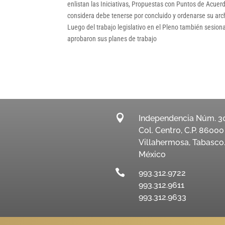
enlistan las Iniciativas, Propuestas con Puntos de Acuerdo
considera debe tenerse por concluido y ordenarse su arc
Luego del trabajo legislativo en el Pleno también sesio
aprobaron sus planes de trabajo

Independencia Núm. 3
Col. Centro, C.P. 86000
Villahermosa, Tabasco
México

993.312.9722
993.312.9611
993.312.9633