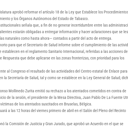
islatura aprobó reformar el artículo 18 de la Ley que Establece los Procedimiento
amiento y los Órganos Autónomos del Estado de Tabasco.
titucionales señala que, a fin de no generar incertidumbre entre las administrac
salientes estarán obligadas a entregar información y hacer aclaraciones que se le
 días naturales como hasta ahora— contados a partir del acto de entrega.
orto para que el Secretario de Salud informe sobre el cumplimiento de las activi
e establecen en el reglamento Sanitario Internacional, referidas a las acciones de
de Respuesta que debe aplicarse en las zonas fronterizas, con prioridad para los
nte al Congreso el resultado de las actividades del Centro estatal de Enlace para
n la Secretaría de Salud, tal y como se establece en la Ley General de Salud; dic
lfonso Mollinedo Zurita emitió su rechazo a los atentados cometidos en contra de
icio de la sesión, el presidente de la Mesa Directiva, Juan Pablo De La Fuente Utri
 víctimas de los atentados suscitados en Bruselas, Bélgica.
ará a las 12 horas del viernes primero de abril en el Salón del Pleno del Recinto
onó la Comisión de Justicia y Gran Jurado, que aprobó un Acuerdo en el que se