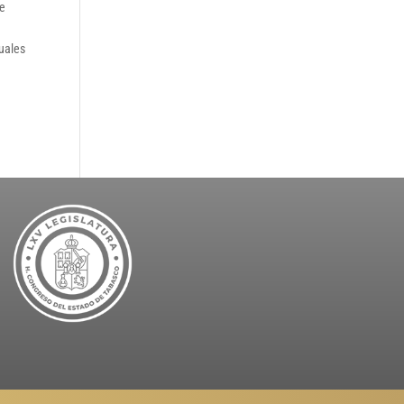
se
cuales