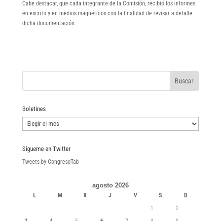
Cabe destacar, que cada integrante de la Comisión, recibió los informes
en escrito y en medios magnéticos con la finalidad de revisar a detalle
dicha documentación.
Boletines
Boletines
Sígueme en Twitter
Tweets by CongresoTab
agosto 2026
L
M
X
J
V
S
D
1
2
3
4
5
6
7
8
9