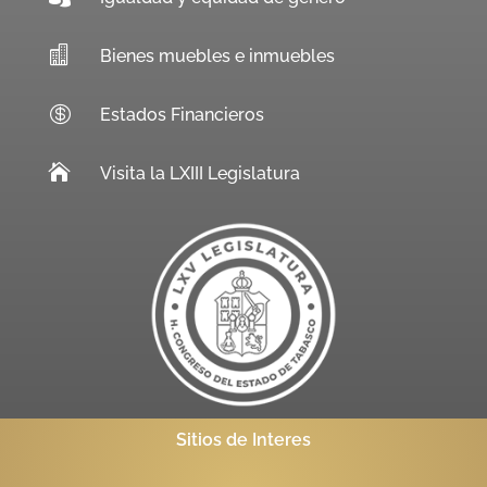

Bienes muebles e inmuebles

Estados Financieros

Visita la LXIII Legislatura
Sitios de Interes