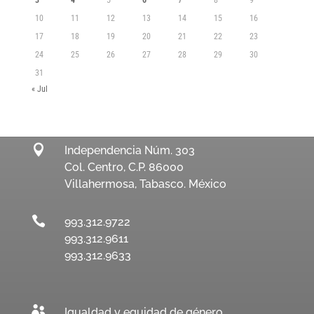
10
11
12
13
14
15
16
17
18
19
20
21
22
23
24
25
26
27
28
29
30
31
« Jul

Independencia Núm. 303
Col. Centro, C.P. 86000
Villahermosa, Tabasco. México

993.312.9722
993.312.9611
993.312.9633

Igualdad y equidad de género