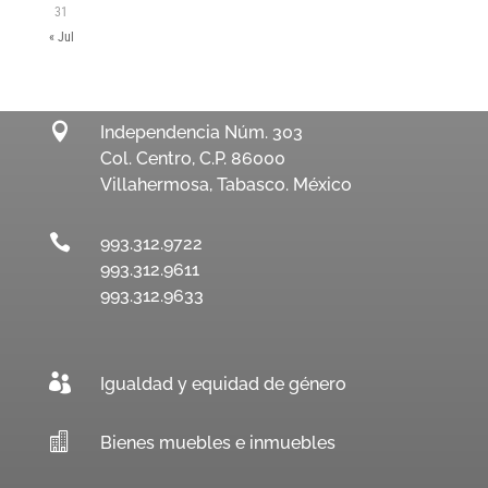
31
« Jul

Independencia Núm. 303
Col. Centro, C.P. 86000
Villahermosa, Tabasco. México

993.312.9722
993.312.9611
993.312.9633

Igualdad y equidad de género

Bienes muebles e inmuebles