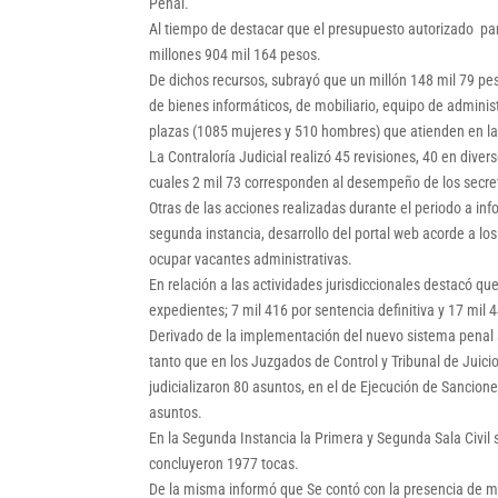
Penal.
Al tiempo de destacar que el presupuesto autorizado par
millones 904 mil 164 pesos.
De dichos recursos, subrayó que un millón 148 mil 79 pes
de bienes informáticos, de mobiliario, equipo de adminis
plazas (1085 mujeres y 510 hombres) que atienden en la
La Contraloría Judicial realizó 45 revisiones, 40 en dive
cuales 2 mil 73 corresponden al desempeño de los secretar
Otras de las acciones realizadas durante el periodo a in
segunda instancia, desarrollo del portal web acorde a lo
ocupar vacantes administrativas.
En relación a las actividades jurisdiccionales destacó qu
expedientes; 7 mil 416 por sentencia definitiva y 17 mil
Derivado de la implementación del nuevo sistema penal ac
tanto que en los Juzgados de Control y Tribunal de Juicio
judicializaron 80 asuntos, en el de Ejecución de Sancione
asuntos.
En la Segunda Instancia la Primera y Segunda Sala Civi
concluyeron 1977 tocas.
De la misma informó que Se contó con la presencia de ma