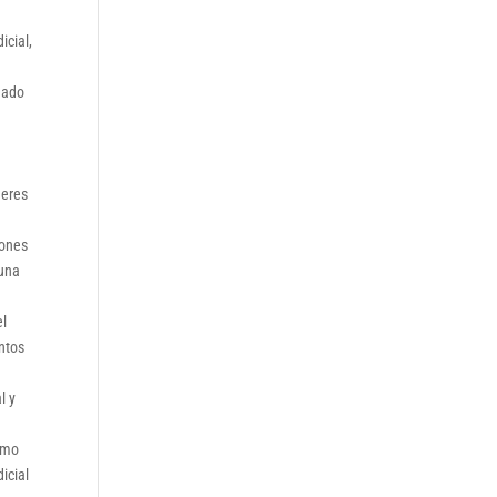
icial,
rgado
deres
iones
 una
el
entos
l y
como
icial