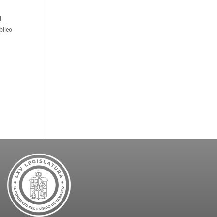
l
blico