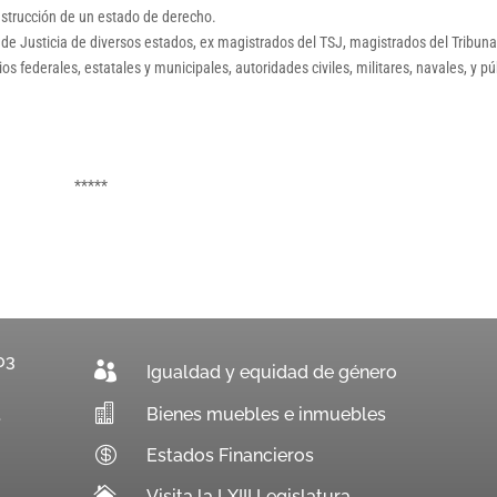
construcción de un estado de derecho.
de Justicia de diversos estados, ex magistrados del TSJ, magistrados del Tribuna
s federales, estatales y municipales, autoridades civiles, militares, navales, y pú
*****
03

Igualdad y equidad de género

Bienes muebles e inmuebles
.

Estados Financieros

Visita la LXIII Legislatura