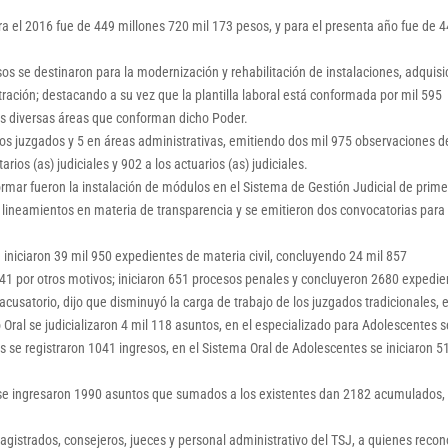
a el 2016 fue de 449 millones 720 mil 173 pesos, y para el presenta año fue de 
os se destinaron para la modernización y rehabilitación de instalaciones, adquisi
tración; destacando a su vez que la plantilla laboral está conformada por mil 595
s diversas áreas que conforman dicho Poder.
rsos juzgados y 5 en áreas administrativas, emitiendo dos mil 975 observaciones d
ios (as) judiciales y 902 a los actuarios (as) judiciales.
formar fueron la instalación de módulos en el Sistema de Gestión Judicial de prime
s lineamientos en materia de transparencia y se emitieron dos convocatorias para
e iniciaron 39 mil 950 expedientes de materia civil, concluyendo 24 mil 857
 441 por otros motivos; iniciaron 651 procesos penales y concluyeron 2680 expedie
usatorio, dijo que disminuyó la carga de trabajo de los juzgados tradicionales, 
 Oral se judicializaron 4 mil 118 asuntos, en el especializado para Adolescentes s
s se registraron 1041 ingresos, en el Sistema Oral de Adolescentes se iniciaron 5
l se ingresaron 1990 asuntos que sumados a los existentes dan 2182 acumulados,
gistrados, consejeros, jueces y personal administrativo del TSJ, a quienes recon