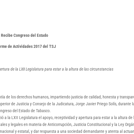
Recibe Congreso del Estado
orme de Actividades 2017 del TSJ
tura de la LXII Legislatura para estar a la altura de las circunstancias
ntía de los derechos humanos, impartiendo justicia de calidad, honesta y transpar
erior de Justicia y Consejo de la Judicatura, Jorge Javier Priego Solís, durante l
ongreso del Estado de Tabasco.
 a la LXII Legislatura el apoyo, receptividad y apertura para estar a la altura de 
nales y legales en materia de Anticorrupción, Justicia Constitucional y la Ley Orgá
 nacional y estatal, y dar respuesta a una sociedad demandante y atenta al actua