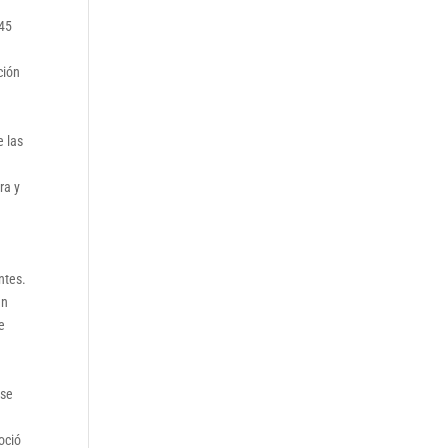
445
ción
e las
ra y
ntes.
en
e
1
 se
oció