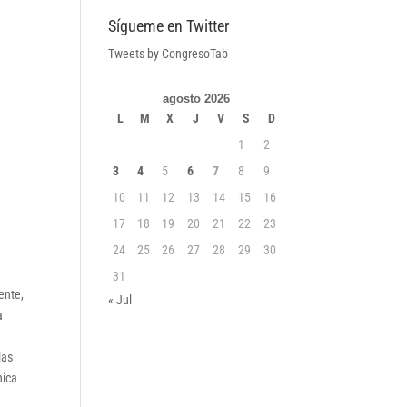
Sígueme en Twitter
Tweets by CongresoTab
agosto 2026
L
M
X
J
V
S
D
1
2
3
4
5
6
7
8
9
10
11
12
13
14
15
16
17
18
19
20
21
22
23
24
25
26
27
28
29
30
31
ente,
« Jul
a
las
nica
r