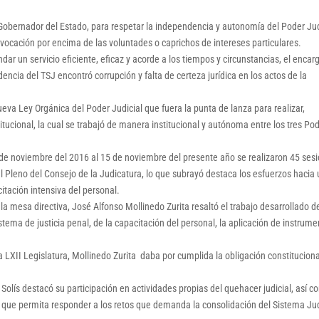
obernador del Estado, para respetar la independencia y autonomía del Poder Jud
vocación por encima de las voluntades o caprichos de intereses particulares.
dar un servicio eficiente, eficaz y acorde a los tiempos y circunstancias, el enca
idencia del TSJ encontró corrupción y falta de certeza jurídica en los actos de la
nueva Ley Orgánica del Poder Judicial que fuera la punta de lanza para realizar,
tucional, la cual se trabajó de manera institucional y autónoma entre los tres Po
de noviembre del 2016 al 15 de noviembre del presente año se realizaron 45 ses
el Pleno del Consejo de la Judicatura, lo que subrayó destaca los esfuerzos hacia
itación intensiva del personal.
 la mesa directiva, José Alfonso Mollinedo Zurita resaltó el trabajo desarrollado d
stema de justicia penal, de la capacitación del personal, la aplicación de instrum
LXII Legislatura, Mollinedo Zurita daba por cumplida la obligación constituciona
 Solís destacó su participación en actividades propias del quehacer judicial, así 
les que permita responder a los retos que demanda la consolidación del Sistema Jud