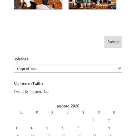
Boletines
Boletines
Sígueme en Twitter
Tweets by CongresoTab
agosto 2026
L
M
X
J
V
S
D
1
2
3
4
5
6
7
8
9