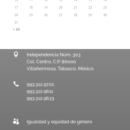
10
11
12
13
14
15
16
17
18
19
20
21
22
23
24
25
26
27
28
29
30
31
« Jul

Independencia Núm. 303
Col. Centro, C.P. 86000
Villahermosa, Tabasco. México

993.312.9722
993.312.9611
993.312.9633

Igualdad y equidad de género