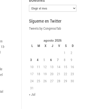
Boletines
Boletines
Sígueme en Twitter
Tweets by CongresoTab
agosto 2026
os
L
M
X
J
V
S
D
 13-
l
1
2
3
4
5
6
7
8
9
10
11
12
13
14
15
16
de
17
18
19
20
21
22
23
 el
24
25
26
27
28
29
30
31
tal
« Jul