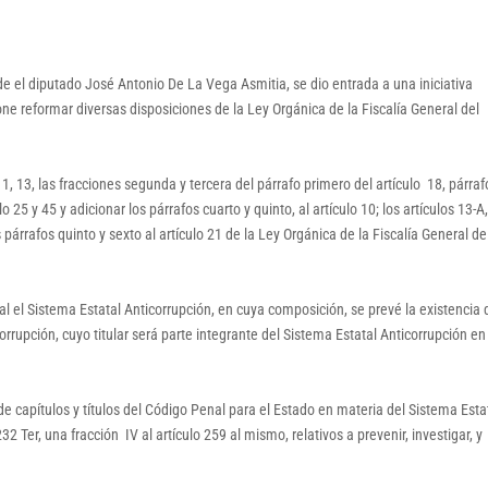
e el diputado José Antonio De La Vega Asmitia, se dio entrada a una iniciativa
one reformar diversas disposiciones de la Ley Orgánica de la Fiscalía General del
 11, 13, las fracciones segunda y tercera del párrafo primero del artículo 18, párraf
lo 25 y 45 y adicionar los párrafos cuarto y quinto, al artículo 10; los artículos 13-A,
s párrafos quinto y sexto al artículo 21 de la Ley Orgánica de la Fiscalía General de
cal el Sistema Estatal Anticorrupción, en cuya composición, se prevé la existencia 
rupción, cuyo titular será parte integrante del Sistema Estatal Anticorrupción en
capítulos y títulos del Código Penal para el Estado en materia del Sistema Esta
32 Ter, una fracción IV al artículo 259 al mismo, relativos a prevenir, investigar, y