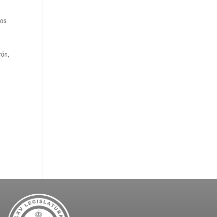
los
rón,