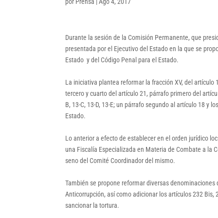
por
Prensa
|
Ago 4, 2017
Durante la sesión de la Comisión Permanente, que presid
presentada por el Ejecutivo del Estado en la que se prop
Estado y del Código Penal para el Estado.
La iniciativa plantea reformar la fracción XV, del artículo
tercero y cuarto del artículo 21, párrafo primero del artícu
B, 13-C, 13-D, 13-E; un párrafo segundo al artículo 18 y lo
Estado.
Lo anterior a efecto de establecer en el orden jurídico lo
una Fiscalía Especializada en Materia de Combate a la Cor
seno del Comité Coordinador del mismo.
También se propone reformar diversas denominaciones de 
Anticorrupción, así como adicionar los artículos 232 Bis, 2
sancionar la tortura.