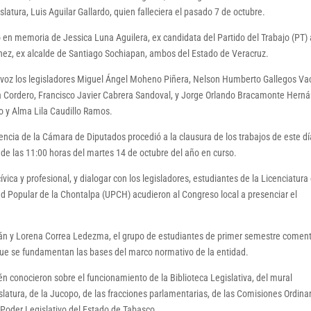
latura, Luis Aguilar Gallardo, quien falleciera el pasado 7 de octubre.
 en memoria de Jessica Luna Aguilera, ex candidata del Partido del Trabajo (PT) 
hez, ex alcalde de Santiago Sochiapan, ambos del Estado de Veracruz.
a voz los legisladores Miguel Ángel Moheno Piñera, Nelson Humberto Gallegos Va
 Cordero, Francisco Javier Cabrera Sandoval, y Jorge Orlando Bracamonte Hern
o y Alma Lila Caudillo Ramos.
dencia de la Cámara de Diputados procedió a la clausura de los trabajos de este dí
ir de las 11:00 horas del martes 14 de octubre del año en curso.
ívica y profesional, y dialogar con los legisladores, estudiantes de la Licenciatura
dad Popular de la Chontalpa (UPCH) acudieron al Congreso local a presenciar el
án y Lorena Correa Ledezma, el grupo de estudiantes de primer semestre coment
 que se fundamentan las bases del marco normativo de la entidad.
én conocieron sobre el funcionamiento de la Biblioteca Legislativa, del mural
slatura, de la Jucopo, de las fracciones parlamentarias, de las Comisiones Ordinar
Poder Legislativo del Estado de Tabasco.