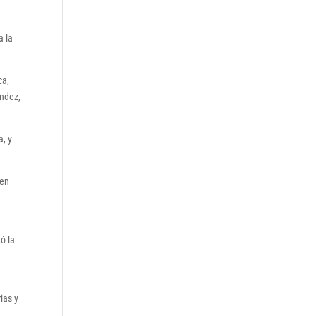
a la
ca,
ández,
a, y
 en
ó la
ias y