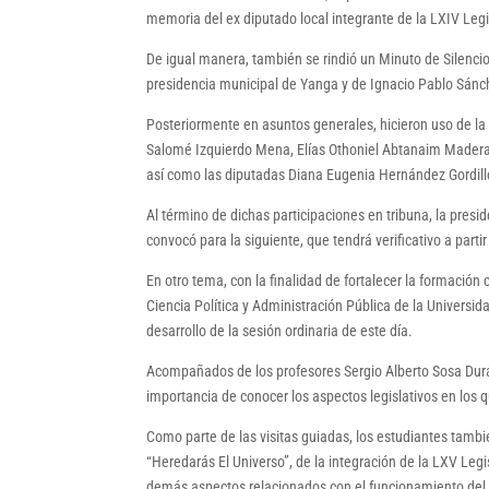
memoria del ex diputado local integrante de la LXIV Legis
De igual manera, también se rindió un Minuto de Silencio
presidencia municipal de Yanga y de Ignacio Pablo Sánc
Posteriormente en asuntos generales, hicieron uso de l
Salomé Izquierdo Mena, Elías Othoniel Abtanaim Madera
así como las diputadas Diana Eugenia Hernández Gordill
Al término de dichas participaciones en tribuna, la presi
convocó para la siguiente, que tendrá verificativo a part
En otro tema, con la finalidad de fortalecer la formación c
Ciencia Política y Administración Pública de la Universi
desarrollo de la sesión ordinaria de este día.
Acompañados de los profesores Sergio Alberto Sosa Dur
importancia de conocer los aspectos legislativos en los
Como parte de las visitas guiadas, los estudiantes tambi
“Heredarás El Universo”, de la integración de la LXV Legi
demás aspectos relacionados con el funcionamiento del 