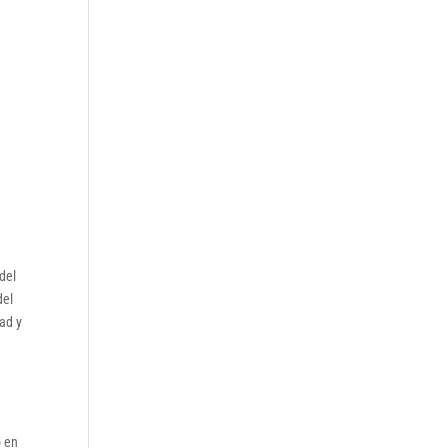
del
del
ad y
o en