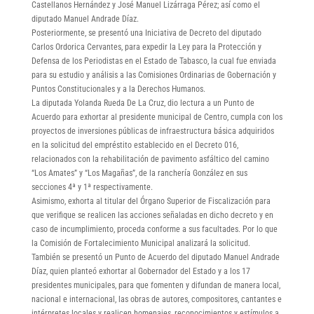
Castellanos Hernández y José Manuel Lizárraga Pérez; así como el
diputado Manuel Andrade Díaz.
Posteriormente, se presentó una Iniciativa de Decreto del diputado
Carlos Ordorica Cervantes, para expedir la Ley para la Protección y
Defensa de los Periodistas en el Estado de Tabasco, la cual fue enviada
para su estudio y análisis a las Comisiones Ordinarias de Gobernación y
Puntos Constitucionales y a la Derechos Humanos.
La diputada Yolanda Rueda De La Cruz, dio lectura a un Punto de
Acuerdo para exhortar al presidente municipal de Centro, cumpla con los
proyectos de inversiones públicas de infraestructura básica adquiridos
en la solicitud del empréstito establecido en el Decreto 016,
relacionados con la rehabilitación de pavimento asfáltico del camino
“Los Amates” y “Los Magañas”, de la ranchería González en sus
secciones 4ª y 1ª respectivamente.
Asimismo, exhorta al titular del Órgano Superior de Fiscalización para
que verifique se realicen las acciones señaladas en dicho decreto y en
caso de incumplimiento, proceda conforme a sus facultades. Por lo que
la Comisión de Fortalecimiento Municipal analizará la solicitud.
También se presentó un Punto de Acuerdo del diputado Manuel Andrade
Díaz, quien planteó exhortar al Gobernador del Estado y a los 17
presidentes municipales, para que fomenten y difundan de manera local,
nacional e internacional, las obras de autores, compositores, cantantes e
intérpretes locales y realicen homenajes, reconocimientos y estímulos a