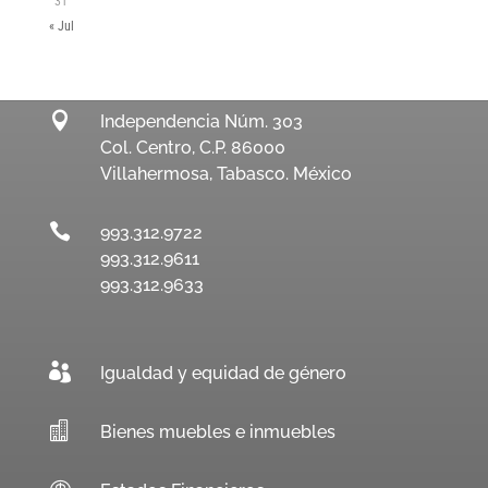
31
« Jul

Independencia Núm. 303
Col. Centro, C.P. 86000
Villahermosa, Tabasco. México

993.312.9722
993.312.9611
993.312.9633

Igualdad y equidad de género

Bienes muebles e inmuebles