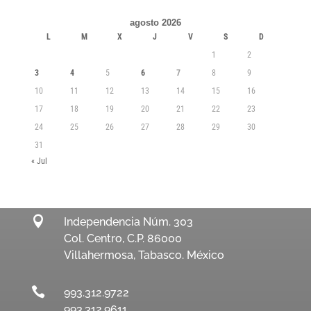
agosto 2026
L
M
X
J
V
S
D
1
2
3
4
5
6
7
8
9
10
11
12
13
14
15
16
17
18
19
20
21
22
23
24
25
26
27
28
29
30
31
« Jul

Independencia Núm. 303
Col. Centro, C.P. 86000
Villahermosa, Tabasco. México

993.312.9722
993.312.9611