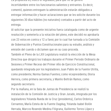
incertidumbre entre los funcionarios salientes y entrantes. Es decir,
comentó, quienes entreguen la administración estarán obligados a
entregar información y hacer aclaraciones que se les solicite durante los
siguientes 30 días hábiles (no naturales) contados a partir del acto de
entrega.
Al solicitar que la presente iniciativa fuera catalogada como de urgente
resolución y someterla a la votación del pleno, este decidió no aprobarla
con 23 votos en contra y 12 a favor, por lo cual fue turnada a la Comisión
de Gobernación y Puntos Constitucionales para su estudio, análisis y
emisión del cuerdo o dictamen que en su caso proceda.
También el Pleno de la LXII Legislatura realizó la elección de la Mesa
Directiva que dirigirá los trabajos durante el Primer Periodo Ordinario de
Sesiones y Primer Receso del Primer Año de Ejercicio Constitucional,
quedando integrada por los legisladores Juan Pablo de la Fuente Utrilla,
como presidente; Norma Gamas Fuentes; como vicepresidenta; Gloria
Herrera, como primera secretaria, y Manlio Beltrán Ramos, como
segundo secretario.
Por la mañana, en la Sala de Juntas de Presidencia se realizó la
instalación de la Comisión de Justicia y Gran Jurado, integrada por los
legisladores Yolanda Rueda de la Cruz (presidenta), Carlos Ordorica
Cervantes, María Estela de la Fuente Dagdug, Yolanda Isabel Bolón
Herrada, Marcos Rosendo Medina Filigrana, Guillermo Torres López y