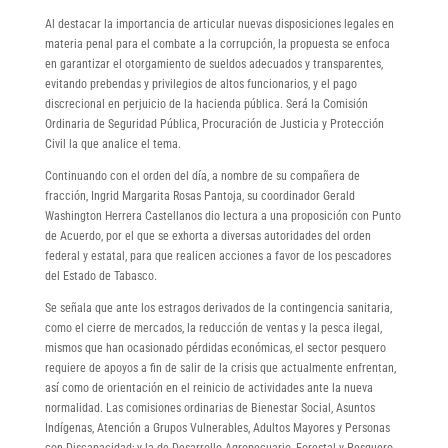
Al destacar la importancia de articular nuevas disposiciones legales en
materia penal para el combate a la corrupción, la propuesta se enfoca
en garantizar el otorgamiento de sueldos adecuados y transparentes,
evitando prebendas y privilegios de altos funcionarios, y el pago
discrecional en perjuicio de la hacienda pública. Será la Comisión
Ordinaria de Seguridad Pública, Procuración de Justicia y Protección
Civil la que analice el tema.
Continuando con el orden del día, a nombre de su compañera de
fracción, Ingrid Margarita Rosas Pantoja, su coordinador Gerald
Washington Herrera Castellanos dio lectura a una proposición con Punto
de Acuerdo, por el que se exhorta a diversas autoridades del orden
federal y estatal, para que realicen acciones a favor de los pescadores
del Estado de Tabasco.
Se señala que ante los estragos derivados de la contingencia sanitaria,
como el cierre de mercados, la reducción de ventas y la pesca ilegal,
mismos que han ocasionado pérdidas económicas, el sector pesquero
requiere de apoyos a fin de salir de la crisis que actualmente enfrentan,
así como de orientación en el reinicio de actividades ante la nueva
normalidad. Las comisiones ordinarias de Bienestar Social, Asuntos
Indígenas, Atención a Grupos Vulnerables, Adultos Mayores y Personas
con Discapacidad; y la de Desarrollo Agropecuario, Forestal y Pesquero