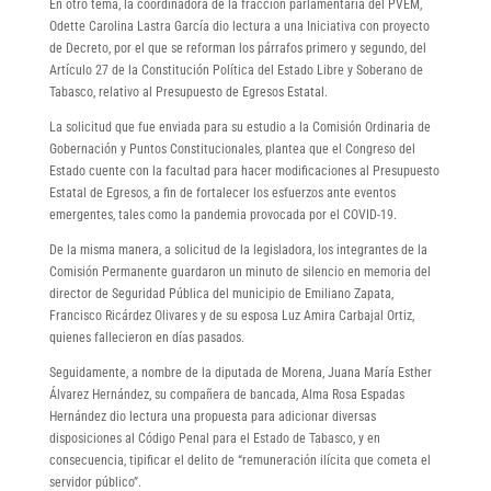
En otro tema, la coordinadora de la fracción parlamentaria del PVEM,
Odette Carolina Lastra García dio lectura a una Iniciativa con proyecto
de Decreto, por el que se reforman los párrafos primero y segundo, del
Artículo 27 de la Constitución Política del Estado Libre y Soberano de
Tabasco, relativo al Presupuesto de Egresos Estatal.
La solicitud que fue enviada para su estudio a la Comisión Ordinaria de
Gobernación y Puntos Constitucionales, plantea que el Congreso del
Estado cuente con la facultad para hacer modificaciones al Presupuesto
Estatal de Egresos, a fin de fortalecer los esfuerzos ante eventos
emergentes, tales como la pandemia provocada por el COVID-19.
De la misma manera, a solicitud de la legisladora, los integrantes de la
Comisión Permanente guardaron un minuto de silencio en memoria del
director de Seguridad Pública del municipio de Emiliano Zapata,
Francisco Ricárdez Olivares y de su esposa Luz Amira Carbajal Ortiz,
quienes fallecieron en días pasados.
Seguidamente, a nombre de la diputada de Morena, Juana María Esther
Álvarez Hernández, su compañera de bancada, Alma Rosa Espadas
Hernández dio lectura una propuesta para adicionar diversas
disposiciones al Código Penal para el Estado de Tabasco, y en
consecuencia, tipificar el delito de “remuneración ilícita que cometa el
servidor público”.