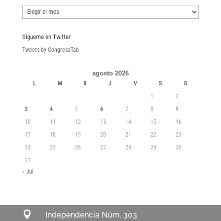
Boletines
Sígueme en Twitter
Tweets by CongresoTab
agosto 2026
L
M
X
J
V
S
D
1
2
3
4
5
6
7
8
9
10
11
12
13
14
15
16
17
18
19
20
21
22
23
24
25
26
27
28
29
30
31
« Jul

Independencia Núm. 303