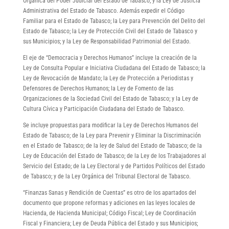
Orgánica del Poder Judicial del Estado de Tabasco; y la Ley de Justicia
Administrativa del Estado de Tabasco. Además expedir el Código
Familiar para el Estado de Tabasco; la Ley para Prevención del Delito del
Estado de Tabasco; la Ley de Protección Civil del Estado de Tabasco y
sus Municipios; y la Ley de Responsabilidad Patrimonial del Estado.
El eje de “Democracia y Derechos Humanos” incluye la creación de la
Ley de Consulta Popular e Iniciativa Ciudadana del Estado de Tabasco; la
Ley de Revocación de Mandato; la Ley de Protección a Periodistas y
Defensores de Derechos Humanos; la Ley de Fomento de las
Organizaciones de la Sociedad Civil del Estado de Tabasco; y la Ley de
Cultura Cívica y Participación Ciudadana del Estado de Tabasco.
Se incluye propuestas para modificar la Ley de Derechos Humanos del
Estado de Tabasco; de la Ley para Prevenir y Eliminar la Discriminación
en el Estado de Tabasco; de la ley de Salud del Estado de Tabasco; de la
Ley de Educación del Estado de Tabasco; de la Ley de los Trabajadores al
Servicio del Estado; de la Ley Electoral y de Partidos Políticos del Estado
de Tabasco; y de la Ley Orgánica del Tribunal Electoral de Tabasco.
“Finanzas Sanas y Rendición de Cuentas” es otro de los apartados del
documento que propone reformas y adiciones en las leyes locales de
Hacienda, de Hacienda Municipal; Código Fiscal; Ley de Coordinación
Fiscal y Financiera; Ley de Deuda Pública del Estado y sus Municipios;