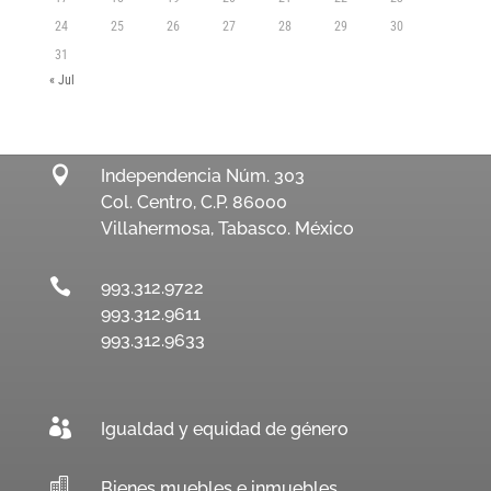
24
25
26
27
28
29
30
31
« Jul

Independencia Núm. 303
Col. Centro, C.P. 86000
Villahermosa, Tabasco. México

993.312.9722
993.312.9611
993.312.9633

Igualdad y equidad de género

Bienes muebles e inmuebles