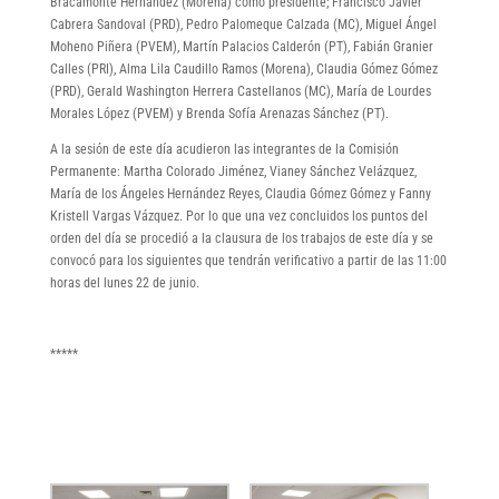
Bracamonte Hernández (Morena) como presidente; Francisco Javier
Cabrera Sandoval (PRD), Pedro Palomeque Calzada (MC), Miguel Ángel
Moheno Piñera (PVEM), Martín Palacios Calderón (PT), Fabián Granier
Calles (PRI), Alma Lila Caudillo Ramos (Morena), Claudia Gómez Gómez
(PRD), Gerald Washington Herrera Castellanos (MC), María de Lourdes
Morales López (PVEM) y Brenda Sofía Arenazas Sánchez (PT).
A la sesión de este día acudieron las integrantes de la Comisión
Permanente: Martha Colorado Jiménez, Vianey Sánchez Velázquez,
María de los Ángeles Hernández Reyes, Claudia Gómez Gómez y Fanny
Kristell Vargas Vázquez. Por lo que una vez concluidos los puntos del
orden del día se procedió a la clausura de los trabajos de este día y se
convocó para los siguientes que tendrán verificativo a partir de las 11:00
horas del lunes 22 de junio.
*****