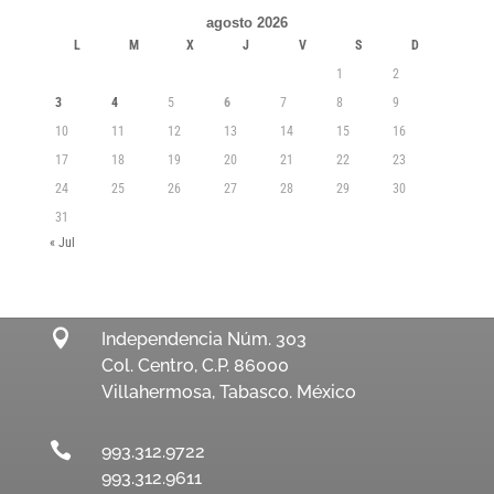
agosto 2026
L
M
X
J
V
S
D
1
2
3
4
5
6
7
8
9
10
11
12
13
14
15
16
17
18
19
20
21
22
23
24
25
26
27
28
29
30
31
« Jul

Independencia Núm. 303
Col. Centro, C.P. 86000
Villahermosa, Tabasco. México

993.312.9722
993.312.9611