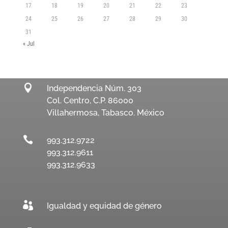
17
18
19
20
21
22
23
24
25
26
27
28
29
30
31
« Jul

Independencia Núm. 303
Col. Centro, C.P. 86000
Villahermosa, Tabasco. México

993.312.9722
993.312.9611
993.312.9633

Igualdad y equidad de género