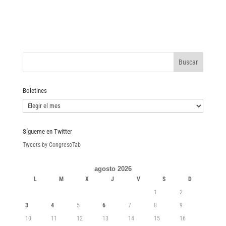
Boletines
Boletines
Sígueme en Twitter
Tweets by CongresoTab
agosto 2026
L
M
X
J
V
S
D
1
2
3
4
5
6
7
8
9
10
11
12
13
14
15
16