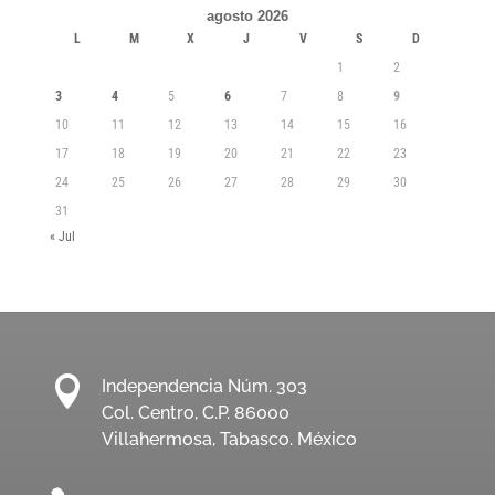
agosto 2026
L
M
X
J
V
S
D
1
2
3
4
5
6
7
8
9
10
11
12
13
14
15
16
17
18
19
20
21
22
23
24
25
26
27
28
29
30
31
« Jul

Independencia Núm. 303
Col. Centro, C.P. 86000
Villahermosa, Tabasco. México