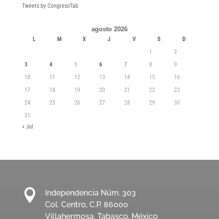
Tweets by CongresoTab
agosto 2026
L
M
X
J
V
S
D
1
2
3
4
5
6
7
8
9
10
11
12
13
14
15
16
17
18
19
20
21
22
23
24
25
26
27
28
29
30
31
« Jul

Independencia Núm. 303
Col. Centro, C.P. 86000
Villahermosa, Tabasco. México