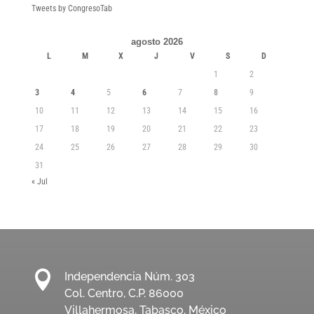
Tweets by CongresoTab
agosto 2026
L
M
X
J
V
S
D
1
2
3
4
5
6
7
8
9
10
11
12
13
14
15
16
17
18
19
20
21
22
23
24
25
26
27
28
29
30
31
« Jul

Independencia Núm. 303
Col. Centro, C.P. 86000
Villahermosa, Tabasco. México