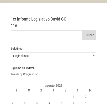
1er-Informe-Legislativo-David-GC
116
Boletines
Boletines
Sígueme en Twitter
Tweets by CongresoTab
agosto 2026
L
M
X
J
V
S
D
1
2
3
4
5
6
7
8
9