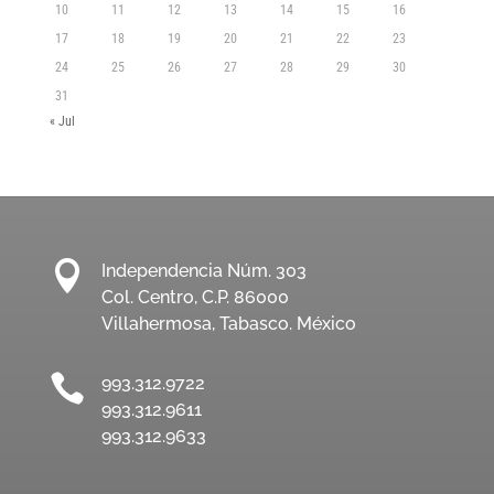
10
11
12
13
14
15
16
17
18
19
20
21
22
23
24
25
26
27
28
29
30
31
« Jul

Independencia Núm. 303
Col. Centro, C.P. 86000
Villahermosa, Tabasco. México

993.312.9722
993.312.9611
993.312.9633