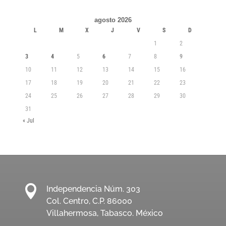
agosto 2026
L
M
X
J
V
S
D
1
2
3
4
5
6
7
8
9
10
11
12
13
14
15
16
17
18
19
20
21
22
23
24
25
26
27
28
29
30
31
« Jul

Independencia Núm. 303
Col. Centro, C.P. 86000
Villahermosa, Tabasco. México