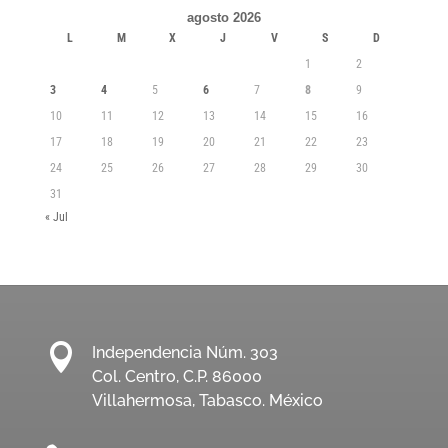
agosto 2026
L
M
X
J
V
S
D
1
2
3
4
5
6
7
8
9
10
11
12
13
14
15
16
17
18
19
20
21
22
23
24
25
26
27
28
29
30
31
« Jul

Independencia Núm. 303
Col. Centro, C.P. 86000
Villahermosa, Tabasco. México