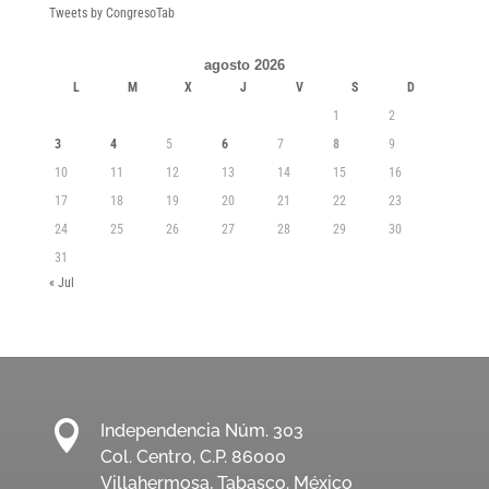
Tweets by CongresoTab
agosto 2026
L
M
X
J
V
S
D
1
2
3
4
5
6
7
8
9
10
11
12
13
14
15
16
17
18
19
20
21
22
23
24
25
26
27
28
29
30
31
« Jul

Independencia Núm. 303
Col. Centro, C.P. 86000
Villahermosa, Tabasco. México