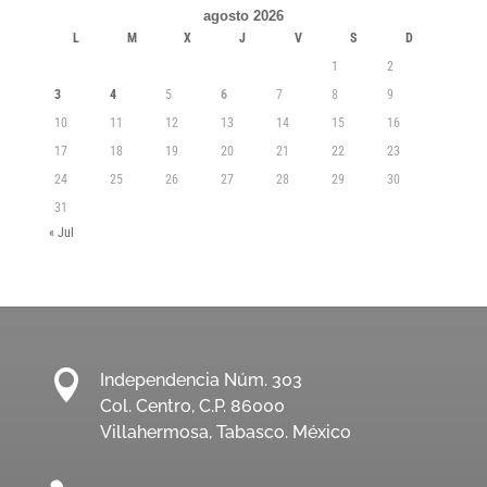
agosto 2026
L
M
X
J
V
S
D
1
2
3
4
5
6
7
8
9
10
11
12
13
14
15
16
17
18
19
20
21
22
23
24
25
26
27
28
29
30
31
« Jul

Independencia Núm. 303
Col. Centro, C.P. 86000
Villahermosa, Tabasco. México