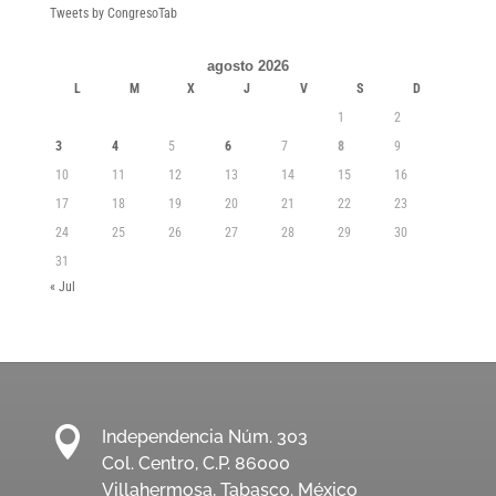
Tweets by CongresoTab
agosto 2026
L
M
X
J
V
S
D
1
2
3
4
5
6
7
8
9
10
11
12
13
14
15
16
17
18
19
20
21
22
23
24
25
26
27
28
29
30
31
« Jul

Independencia Núm. 303
Col. Centro, C.P. 86000
Villahermosa, Tabasco. México