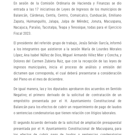
En sesión de la Comisión Ordinaria de Hacienda y Finanzas se dio
entrada a las 17 iniciativas de Leyes de Ingresos de los municipios de
Balancán, Cárdenas, Centla, Centro, Comalcalco, Cunduacán, Emiliano
Zapata, Huimanguillo, Jalapa, Jalpa de Méndez, Jonuta, Macuspana,
Nacajuca, Paraíso, Tacotalpa, Teapa y Tenosique, todas para el Ejercicio
Fiscal 2023.
El presidente del referido grupo de trabajo, Jesús Selván García, informó
a los integrantes que asistieron a la sesión María de Lourdes Morales
López, Ana Isabel Núñez de Dios, Miguel Armando Vélez Mier y Concha, y
Dolores del Carmen Zubieta Ruiz, que con la recepción de las leyes de
ingresos municipales, inicia el proceso de análisis y emisión del
dictamen que corresponda, el cual deberá presentarse a consideración
del Pleno en el mes de diciembre.
De igual manera, las y los diputados aprobaron dos acuerdos en Sentido
Negativo; el primero derivado de la solicitud de contratación de un
empréstito presentada por el H. Ayuntamiento Constitucional de
Balancán para los efectos de cubrir un requerimiento de pago de laudos
o sentencias condenatorias que tienen relación con litigios laborales.
El segundo Acuerdo derivado de la solicitud de ampliación presupuestal
presentada por el H. Ayuntamiento Constitucional de Macuspana, para
los efectos de cubrir pago de laudos o sentencias condenatorias