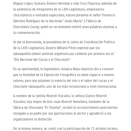
Iñiguez López, Gustavo Álvarez Hermida e Iván Cruz Palacios; además de
la asistencia de integrantes de la LXIII Legislatura, empresarios
chocolateros e invitados especiales, estuvo presente el señor Florencio
Sánchez Rodríguez de la Hacienda “Jesús María” y Fábrica de
Chocolates Cacep, quién en su momento emitió unas palabras alusivas a
la conmemoración.
Al dar la bienvenida, la presidenta de la Junta de Coordinación Política
de la LXIII Legislatura, Beatriz Milland Pérez expresó que los
tabasqueños deben sentirse orgullosos por celebrar por primera vez el
“Día Nacional del Cacao y el Chocolate”.
En su oportunidad, la legisladora Jessyca Mayo Aparicio dio a conocer
que la finalidad de la Exposición Fotográfica es darle espacio a nuevos
valores, para que plasmen la esencia del olor y el sabor del cacao y el
chocolate tabasqueño, uno de los más reconocidos a nivel internacional.
A nombre de la familia Riveroll Vizcaíno, la señora Eunice Riveroll
Vizcaíno, hija mayor de Don Juan Riveroll Somellera, fundador de la
fábrica de Chocolate “El Chontal”, recibió el reconocimiento post-morten
otorgado a su padre por sus aportaciones al sector y agradeció a los
organizadores la distinción.
De la misma manera, se contó con la participación de 12 artistas locales,