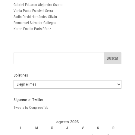
Gabriel Eduardo Alejandro Osorio
Vania Paola Esquivel Serra
Sadin David Hernández Silván
Emmanuel Salvador Gallegos
Karen Emelin Paris Pérez
Boletines
Boletines
Sígueme en Twitter
Tweets by CongresoTab
agosto 2026
L
M
X
J
V
S
D