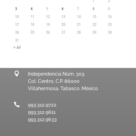
1
2
3
4
5
6
7
8
9
10
11
12
13
14
15
16
17
18
19
20
21
22
23
24
25
26
27
28
29
30
31
« Jul

Independencia Núm. 303
Col. Centro, C.P. 86000
Villahermosa, Tabasco. México

993.312.9722
993.312.9611
993.312.9633