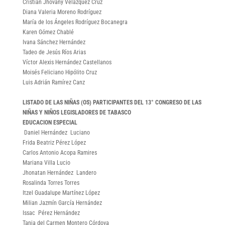
Cristian Jhovany Velázquez Cruz
Diana Valeria Moreno Rodríguez
María de los Ángeles Rodríguez Bocanegra
Karen Gómez Chablé
Ivana Sánchez Hernández
Tadeo de Jesús Ríos Arias
Víctor Alexis Hernández Castellanos
Moisés Feliciano Hipólito Cruz
Luis Adrián Ramírez Canz
LISTADO DE LAS NIÑAS (OS) PARTICIPANTES DEL 13° CONGRESO DE LAS
NIÑAS Y NIÑOS LEGISLADORES DE TABASCO
EDUCACION ESPECIAL
Daniel Hernández Luciano
Frida Beatriz Pérez López
Carlos Antonio Acopa Ramires
Mariana Villa Lucio
Jhonatan Hernández Landero
Rosalinda Torres Torres
Itzel Guadalupe Martínez López
Milian Jazmín García Hernández
Issac Pérez Hernández
Tania del Carmen Montero Córdova