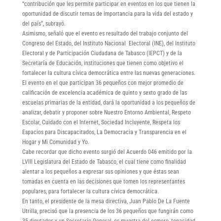
“contribución que les permite participar en eventos en los que tienen la
oportunidad de discutir temas de importancia para la vida del estado y
del país”, subrayó.
Asimismo, señaló que el evento es resultado del trabajo conjunto del
Congreso del Estado, del Instituto Nacional Electoral (INE), del Instituto
Electoral y de Participación Ciudadana de Tabasco (IEPCT) y de la
Secretaría de Educación, instituciones que tienen como objetivo el
fortalecer la cultura cívica democrática entre las nuevas generaciones.
El evento en el que participan 36 pequeños con mejor promedio de
calificación de excelencia académica de quinto y sexto grado de las
escuelas primarias de la entidad, dará la oportunidad a los pequeños de
analizar, debatir y proponer sobre Nuestro Entorno Ambiental, Respeto
Escolar, Cuidado con el Internet, Sociedad Incluyente, Respeta los
Espacios para Discapacitados, La Democracia y Transparencia en el
Hogar y Mi Comunidad y Yo.
Cabe recordar que dicho evento surgió del Acuerdo 046 emitido por la
LVIII Legislatura del Estado de Tabasco, el cual tiene como finalidad
alentar a los pequeños a expresar sus opiniones y que éstas sean
tomadas en cuenta en las decisiones que tomen los representantes
populares, para fortalecer la cultura cívica democrática.
En tanto, el presidente de la mesa directiva, Juan Pablo De La Fuente
Utrilla, precisó que la presencia de los 36 pequeños que fungirán como
35 diputados y un Secretario General, es muestra del esmero, tenacidad