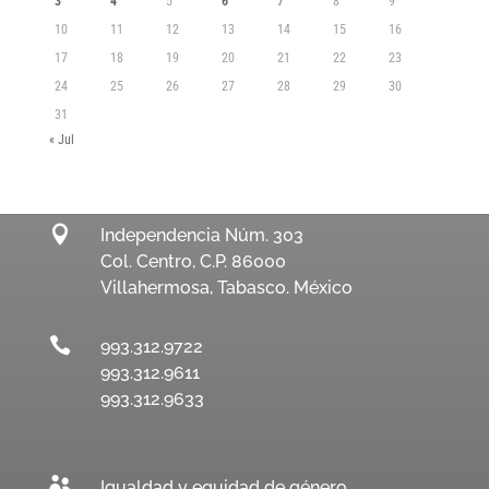
3
4
5
6
7
8
9
10
11
12
13
14
15
16
17
18
19
20
21
22
23
24
25
26
27
28
29
30
31
« Jul

Independencia Núm. 303
Col. Centro, C.P. 86000
Villahermosa, Tabasco. México

993.312.9722
993.312.9611
993.312.9633

Igualdad y equidad de género