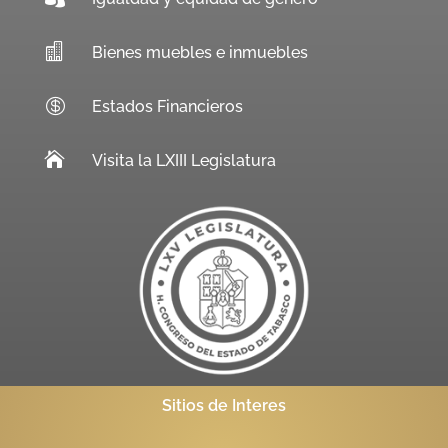

Bienes muebles e inmuebles

Estados Financieros

Visita la LXIII Legislatura
Sitios de Interes