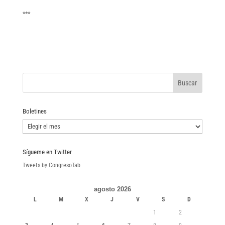
***
Boletines
Boletines
Sígueme en Twitter
Tweets by CongresoTab
agosto 2026
L
M
X
J
V
S
D
1
2