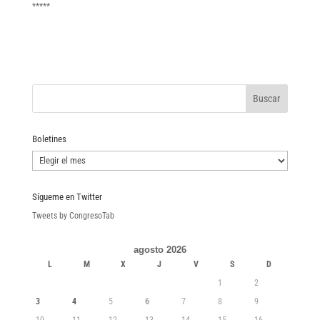
*****
Boletines
Boletines
Sígueme en Twitter
Tweets by CongresoTab
agosto 2026
L
M
X
J
V
S
D
1
2
3
4
5
6
7
8
9
10
11
12
13
14
15
16