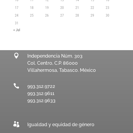
17
18
19
20
21
22
23
24
25
26
27
28
29
30
31
« Jul

Independencia Núm. 303
Col. Centro, C.P. 86000
Villahermosa, Tabasco. México

993.312.9722
993.312.9611
993.312.9633

Igualdad y equidad de género