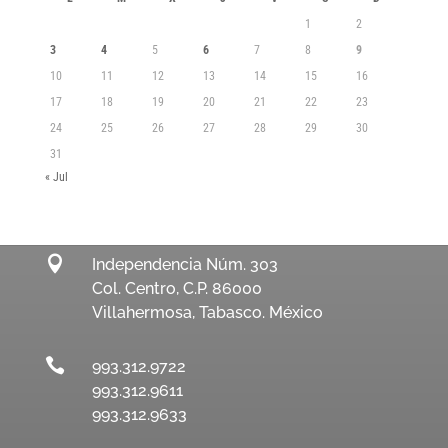
1
2
3
4
5
6
7
8
9
10
11
12
13
14
15
16
17
18
19
20
21
22
23
24
25
26
27
28
29
30
31
« Jul

Independencia Núm. 303
Col. Centro, C.P. 86000
Villahermosa, Tabasco. México

993.312.9722
993.312.9611
993.312.9633