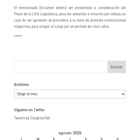
El mencionado Dictamen deberá ser presentado a consideración del
Pleno de la LXIV Legislatura, para ser sometido a votación por cédula; en
caso de ser aprobado se procederá a la toma de protesta constitucional
respectiva, para ocupar el cargo por un período de cinco años.
*****
Boletines
Boletines
Sígueme en Twitter
Tweets by CongresoTab
agosto 2026
L
M
X
J
V
S
D