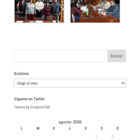
Boletines
Boletines
Sígueme en Twitter
Tweets by CongresoTab
agosto 2026
L
M
X
J
V
S
D
1
2