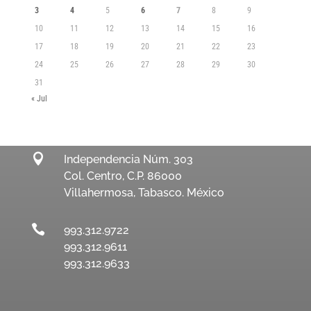
3
4
5
6
7
8
9
10
11
12
13
14
15
16
17
18
19
20
21
22
23
24
25
26
27
28
29
30
31
« Jul

Independencia Núm. 303
Col. Centro, C.P. 86000
Villahermosa, Tabasco. México

993.312.9722
993.312.9611
993.312.9633