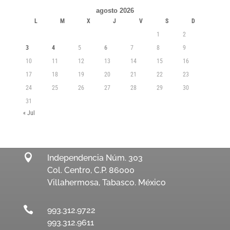
agosto 2026
L
M
X
J
V
S
D
1
2
3
4
5
6
7
8
9
10
11
12
13
14
15
16
17
18
19
20
21
22
23
24
25
26
27
28
29
30
31
« Jul

Independencia Núm. 303
Col. Centro, C.P. 86000
Villahermosa, Tabasco. México

993.312.9722
993.312.9611