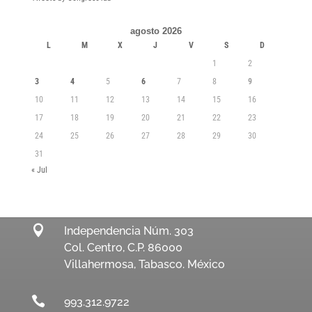
agosto 2026
L
M
X
J
V
S
D
1
2
3
4
5
6
7
8
9
10
11
12
13
14
15
16
17
18
19
20
21
22
23
24
25
26
27
28
29
30
31
« Jul

Independencia Núm. 303
Col. Centro, C.P. 86000
Villahermosa, Tabasco. México

993.312.9722