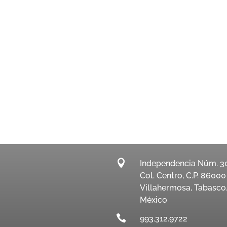

Independencia Núm. 3
Col. Centro, C.P. 86000
Villahermosa, Tabasco
México

993.312.9722