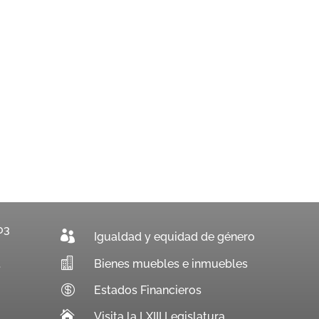
03

Igualdad y equidad de género

Bienes muebles e inmuebles
.

Estados Financieros

Visita la LXIII Legislatura