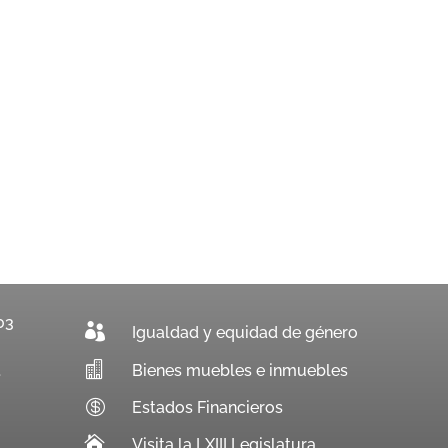
03

Igualdad y equidad de género

Bienes muebles e inmuebles
.

Estados Financieros

Visita la LXIII Legislatura