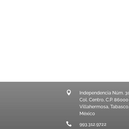

Independencia Núm. 3
Col. Centro, C.P. 86000
Villahermosa, Tabasco
México

993.312.9722