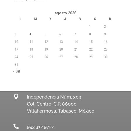
agosto 2026
L
M
X
J
V
S
D
1
2
3
4
5
6
7
8
9
10
11
12
13
14
15
16
17
18
19
20
21
22
23
24
25
26
27
28
29
30
31
« Jul

Independencia Núm. 303
Col. Centro, C.P. 86000
Villahermosa, Tabasco. México

993.312.9722