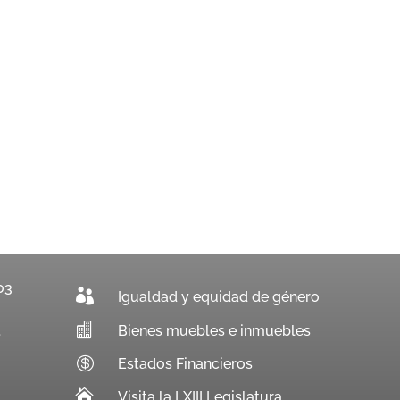
03

Igualdad y equidad de género

Bienes muebles e inmuebles
.

Estados Financieros

Visita la LXIII Legislatura