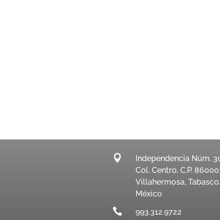

Independencia Núm. 3
Col. Centro, C.P. 86000
Villahermosa, Tabasco
México

993.312.9722